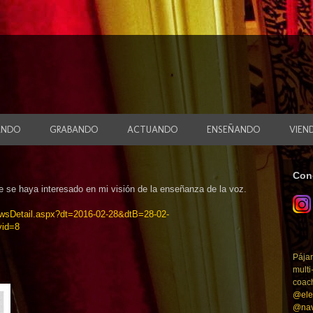
ANDO
GRABANDO
ACTUANDO
ENSEÑANDO
VIEN
Con
e se haya interesado en mi visión de la enseñanza de la voz.
ewsDetail.aspx?dt=2016-02-28&dtB=28-02-
id=8
Pájar
multi
coac
@ele
@nav