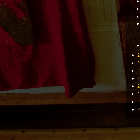
►
2
►
2
►
2
►
2
►
2
►
2
►
2
►
2