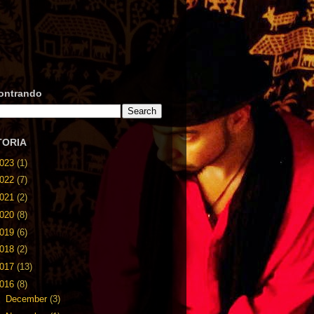
ontrando
TORIA
023
(1)
022
(7)
021
(2)
020
(8)
019
(6)
018
(2)
017
(13)
016
(8)
►
December
(3)