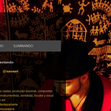
DO
ILUMINANDO
ectando
@sacaan
o cantor, productor musical, compositor,
-instrumentista, sonidista, locutor y vocal
h en:
fanteparlante
epasajera