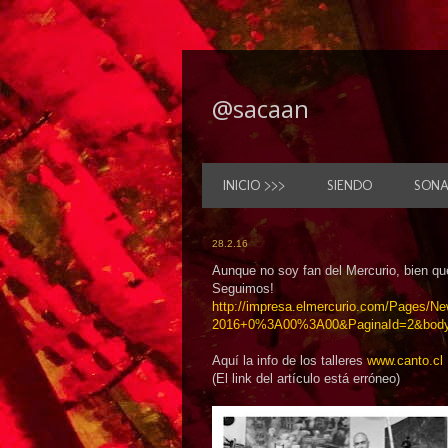
@sacaan
INICIO >>>
SIENDO
SON
28.2.16
Aunque no soy fan del Mercurio, bien qu
Seguimos!
http://impresa.elmercurio.com/Pages/N
2016+0%3A00%3A00&PaginaId=2&body
Aquí la info de los talleres
www.canto.cl
(El link del artículo está erróneo)