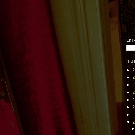
Enc
HIS
►
2
►
2
►
2
►
2
►
2
►
2
►
2
▼
2