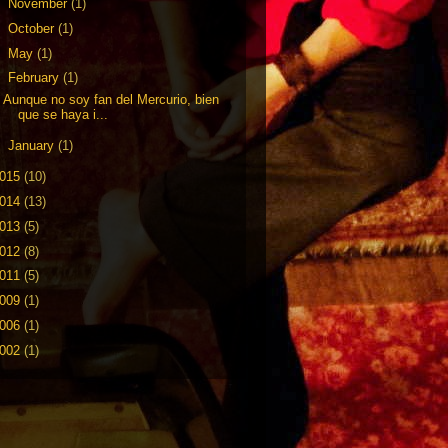
►
November
(1)
►
October
(1)
►
May
(1)
▼
February
(1)
Aunque no soy fan del Mercurio, bien
que se haya i...
►
January
(1)
015
(10)
014
(13)
013
(5)
012
(8)
011
(5)
009
(1)
006
(1)
002
(1)