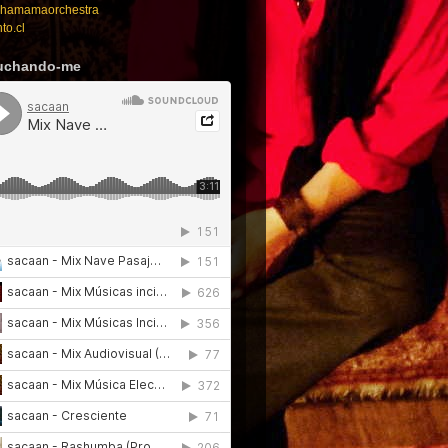
amamaorchestra
to.cl
uchando-me