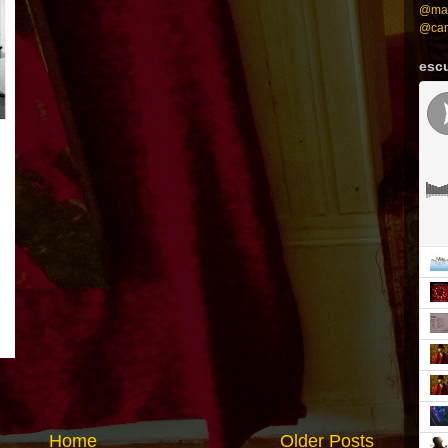
@mah
@can
esc
Home
Older Posts