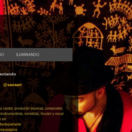
DO
ILUMINANDO
ectando
@sacaan
o cantor, productor musical, compositor,
-instrumentista, sonidista, locutor y vocal
h en:
fanteparlante
epasajera