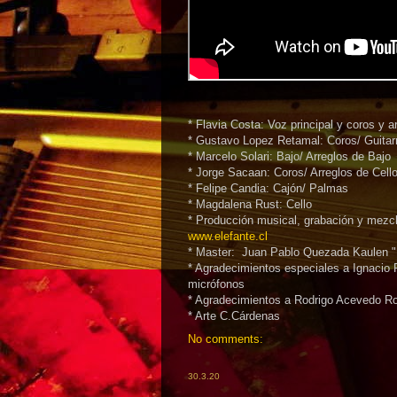
* Flavia Costa: Voz principal y coros y 
* Gustavo Lopez Retamal: Coros/ Guitarr
* Marcelo Solari: Bajo/ Arreglos de Bajo
* Jorge Sacaan: Coros/ Arreglos de Cell
* Felipe Candia: Cajón/ Palmas
* Magdalena Rust: Cello
* Producción musical, grabación y mezcl
www.elefante.cl
* Master: Juan Pablo Quezada Kaulen "
* Agradecimientos especiales a Ignacio
micrófonos
* Agradecimientos a Rodrigo Acevedo Rod
* Arte C.Cárdenas
No comments:
30.3.20