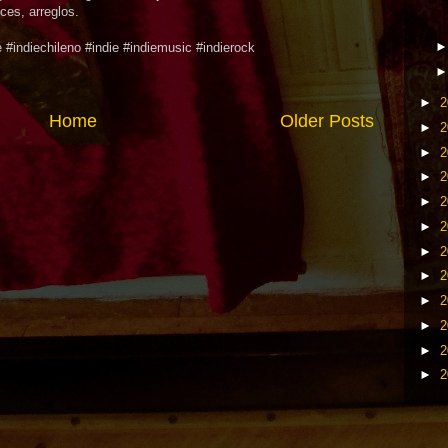
ces, arreglos.
#indiechileno #indie #indiemusic #indierock
►
2
Home
Older Posts
►
2
►
2
►
2
►
2
►
2
►
2
►
2
►
2
►
2
►
2
►
2