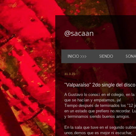
@sacaan
INICIO >>>
SIENDO
SON
31.3.20
"Valparaíso" 2do single del disc
A Gustavo lo conocí en el colegio, en l
que se hacían y empatamos, ja!
Tiempo después de terminados los "12 ju
en un estado que prefiero no recordar. 
y terminamos siendo buenos amigos.
En la sala que tuve en el segundo subte
unos demos que es mejor ni escuchar,