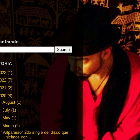
ontrando
TORIA
023
(1)
022
(7)
021
(2)
020
(8)
►
August
(1)
►
July
(1)
►
May
(1)
▼
March
(2)
"Valparaíso" 2do single del disco que
hicimos con ...