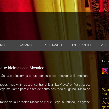
ANDO
GRABANDO
ACTUANDO
ENSEÑANDO
VIEN
Con
o que hicimos con Mosaico
a básica participamos en uno de los pocos festivales de música
egos" nos vinimos a encontrar el Bar "La Playa" en Valparaíso,
Luego me llamó para clases de canto con todo su grupo "Mosaico”
Pájar
multi
coac
rráneo de la Estación Mapocho y que luego se inundó, les grabé
@ele
@nav