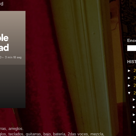
ød
Enc
HIS
►
2
►
2
►
2
▼
2
ras, arreglos.
os, teclados, guitarras, bajo, batería, 2das voces, mezcla,