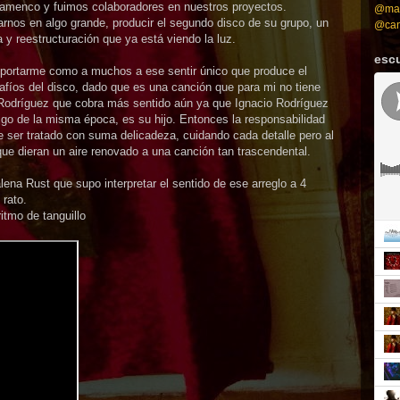
 flamenco y fuimos colaboradores en nuestros proyectos.
@mah
rnos en algo grande, producir el segundo disco de su grupo, un
@can
 y reestructuración que ya está viendo la luz.
esc
sportarme como a muchos a ese sentir único que produce el
afíos del disco, dado que es una canción que para mi no tiene
noRodríguez que cobra más sentido aún ya que Ignacio Rodríguez
go de la misma época, es su hijo. Entonces la responsabilidad
ser tratado con suma delicadeza, cuidando cada detalle pero al
e dieran un aire renovado a una canción tan trascendental.
ena Rust que supo interpretar el sentido de ese arreglo a 4
rato.
itmo de tanguillo