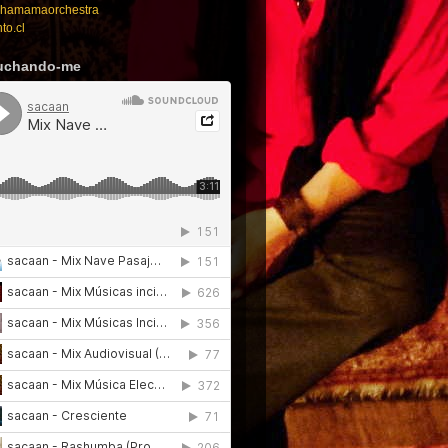
amamaorchestra
to.cl
uchando-me