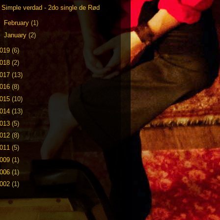
Simple verdad - 2do single de Rød
►
February
(1)
►
January
(2)
019
(6)
018
(2)
017
(13)
016
(8)
015
(10)
014
(13)
013
(5)
012
(8)
011
(5)
009
(1)
006
(1)
002
(1)