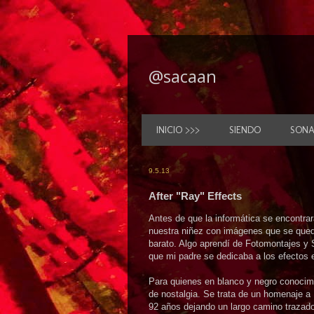
@sacaan
INICIO >>>
SIENDO
SON
9.5.13
After "Ray" Effects
Antes de que la informática se encontr
nuestra niñez con imágenes que se qued
barato. Algo aprendí de Fotomontajes y S
que mi padre se dedicaba a los efectos 
Para quienes en blanco y negro conocimo
de nostalgia. Se trata de un homenaje a
92 años dejando un largo camino trazado