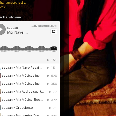
amamaorchestra
to.cl
uchando-me