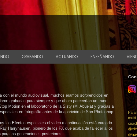
ANDO
GRABANDO
ACTUANDO
ENSEÑANDO
VIEN
Con
ara con el mundo audiovisual, muchos éramos sorprendidos en
aron grabadas para siempre y que ahora parecerían un truco
top Motion en el labopratorio de la Sisty (Mi Abuela) y gracias a
especiales en fotografía antes de la aparición de San Photoshop.
Pájar
multi
s los Efectos especiales el video a continuación está cargado
coac
 Ray Harryhausen, pionero de los FX que acaba de fallecer a los
@ele
 para las generaciones posteriores.
@nav