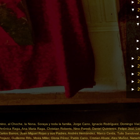
►
2
▼
2
►
2
►
2
►
2
►
2
►
2
mino, al Choche, la Nona, Soraya y toda la familia, Jorge Cano, Ignacio Rodríguez, Domingo Via
rónica Raga, Ana Maria Raga, Christian Roberts, Nino Parodi, Daniel Quinteros, Felipe Joui, Lor
arlos Barros, Juan Miguel Rojas y sus Padres, Andrés Hernández, Marco Cerda, Tulio Sandoval, 
ojazz, Guillermo Rifo, Moira Miller, Gloria Pérez, Pablo Cano, Cristian Abate, Alex Muñoz, Natac