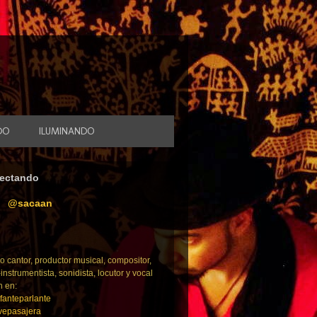
DO
ILUMINANDO
ectando
@sacaan
o cantor, productor musical, compositor,
-instrumentista, sonidista, locutor y vocal
h en:
fanteparlante
epasajera