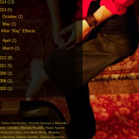
014
(13)
013
(5)
►
October
(2)
▼
May
(1)
After "Ray" Effects
►
April
(1)
►
March
(1)
012
(8)
011
(5)
009
(1)
006
(1)
002
(1)
l, Carlos Fernández, Vicente Donoso y Marcelle
etto Canales, Marcela Perales, Alvaro Aguirre,
Alejandra Silva, Ana Maria Meza, Ricardo
ha Montory, Tatiana Garrido, Tatiana Calderón,