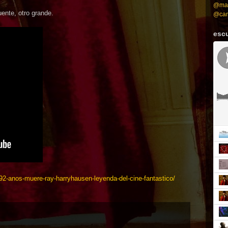
@mah
ente, otro grande.
@can
esc
-92-anos-muere-ray-harryhausen-leyenda-del-cine-fantastico/