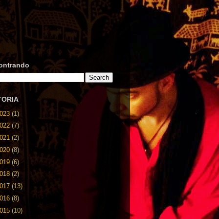
ontrando
TORIA
023
(1)
022
(7)
021
(2)
020
(8)
019
(6)
018
(2)
017
(13)
016
(8)
015
(10)