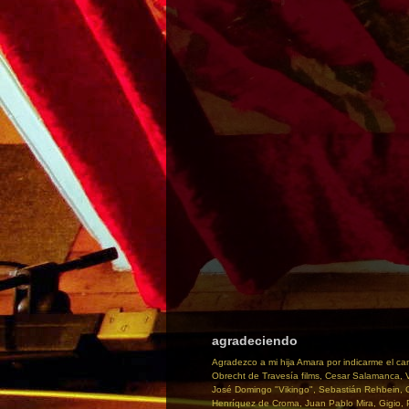
agradeciendo
Agradezco a mi hija Amara por indicarme el ca
Obrecht de Travesía films, Cesar Salamanca, Ve
José Domingo "Vikingo", Sebastián Rehbein, C
Henríquez de Croma, Juan Pablo Mira, Gigio, Pr